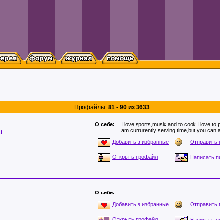
Профайлы:
81 - 90 из 3633
О себе:
I love sports,music,and to cook.I love to 
am currurently serving time,but you can
t
Отправить 
Добавить в избранные
Открыть профайл
Написать п
О себе:
Отправить 
Добавить в избранные
Открыть профайл
Написать п