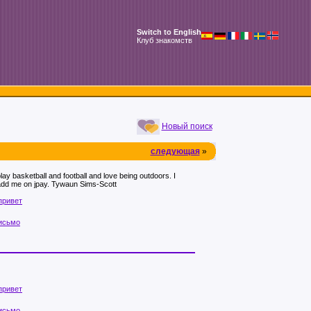
Switch to English
Клуб знакомств
Новый поиск
следующая
»
play basketball and football and love being outdoors. I
 add me on jpay. Tywaun Sims-Scott
привет
исьмо
привет
исьмо