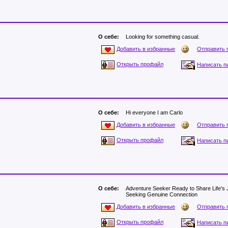
О себе:
Looking for something casual.
Отправить 
Добавить в избранные
Открыть профайл
Написать п
О себе:
Hi everyone I am Carlo
Отправить 
Добавить в избранные
Открыть профайл
Написать п
О себе:
Adventure Seeker Ready to Share Life's J
Seeking Genuine Connection
Отправить 
Добавить в избранные
Открыть профайл
Написать п