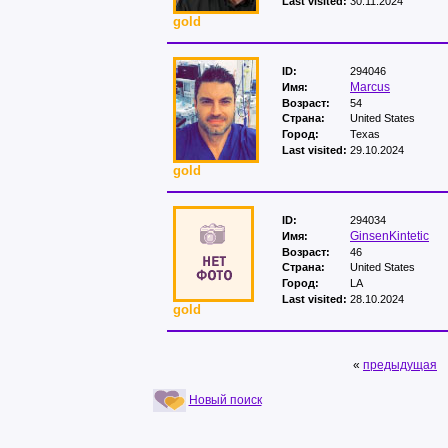
Last visited:
30.11.2024
gold
ID:
294046
Marcus
Имя:
Возраст:
54
Страна:
United States
Город:
Texas
Last visited:
29.10.2024
gold
ID:
294034
GinsenKintetic
Имя:
Возраст:
46
Страна:
United States
Город:
LA
Last visited:
28.10.2024
gold
«
предыдущая
Новый поиск