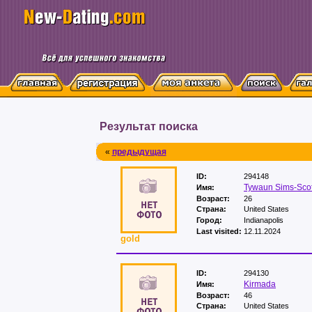
Результат поиска
«
предыдущая
ID:
294148
Tywaun Sims-Scot
Имя:
Возраст:
26
Страна:
United States
Город:
Indianapolis
Last visited:
12.11.2024
gold
ID:
294130
Kirmada
Имя:
Возраст:
46
Страна:
United States