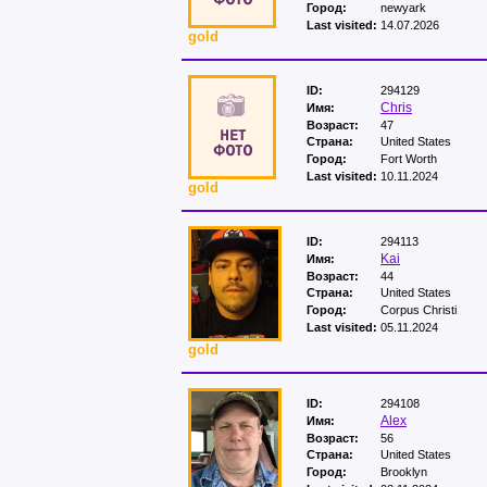
Город:
newyark
Last visited:
14.07.2026
gold
ID:
294129
Chris
Имя:
Возраст:
47
Страна:
United States
Город:
Fort Worth
Last visited:
10.11.2024
gold
ID:
294113
Kai
Имя:
Возраст:
44
Страна:
United States
Город:
Corpus Christi
Last visited:
05.11.2024
gold
ID:
294108
Alex
Имя:
Возраст:
56
Страна:
United States
Город:
Brooklyn