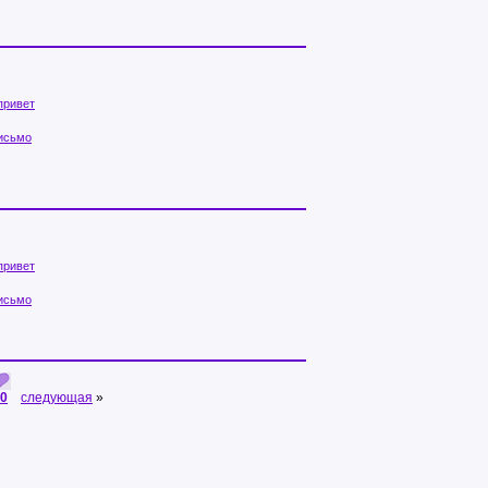
привет
исьмо
привет
исьмо
0
следующая
»