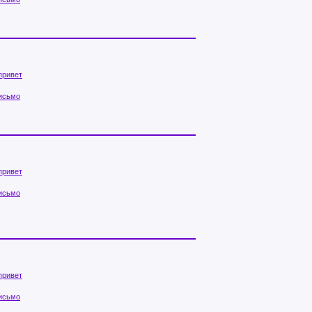
привет
исьмо
привет
исьмо
привет
исьмо