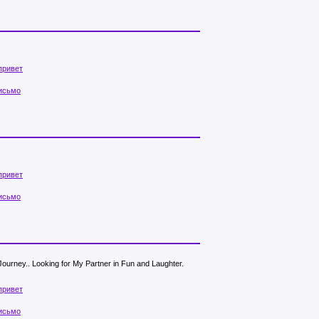
привет
исьмо
привет
исьмо
ourney.. Looking for My Partner in Fun and Laughter.
привет
исьмо