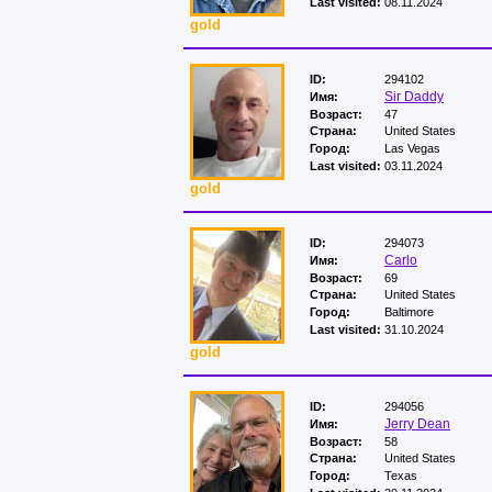
Last visited:
08.11.2024
gold
ID:
294102
Sir Daddy
Имя:
Возраст:
47
Страна:
United States
Город:
Las Vegas
Last visited:
03.11.2024
gold
ID:
294073
Carlo
Имя:
Возраст:
69
Страна:
United States
Город:
Baltimore
Last visited:
31.10.2024
gold
ID:
294056
Jerry Dean
Имя:
Возраст:
58
Страна:
United States
Город:
Texas