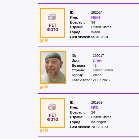
ID:
292024
Nude
Имя:
Возраст:
34
Страна:
United States
Город:
Waco
Last visited:
05.01.2024
gold
ID:
292017
Drew
Имя:
Возраст:
42
Страна:
United States
Город:
Waco
Last visited:
21.07.2025
gold
ID:
291969
kmb
Имя:
Возраст:
24
Страна:
United States
Город:
los angels
Last visited:
20.12.2023
gold