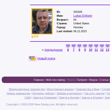
ID:
291926
Lukas Eriksen
Имя:
Возраст:
64
Страна:
United States
Город:
Hensley
Last visited:
06.12.2023
gold
«
предыдущая
6
7
8
9
10
11
12
13
Новый поиск
Главная
|
Мой new-dating
|
Поиск
|
Галерея
|
Форум
|
Статьи
Международные знакомства
|
Иностранные женихи
|
Знакомства и брак
|
Служб
Новые знакомства
|
Интернет дейтинг
|
Любовь в интернете
|
Так хочу замуж!
|
Зн
США
|
Замуж в Германию
|
Замуж в Англию
|
Замуж в Италию
|
Зам
Copyright © 2003-2026 New-Dating.com. All rights reserved.