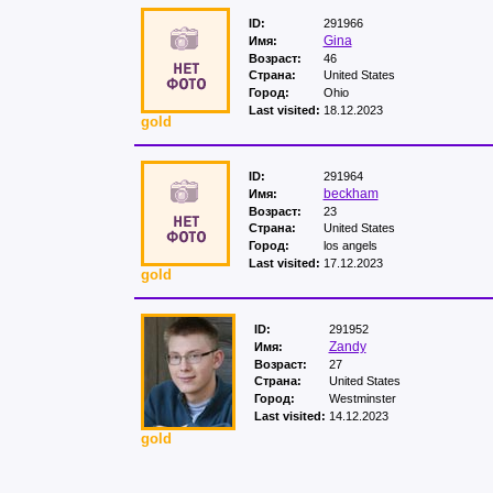
ID:
291966
Gina
Имя:
Возраст:
46
Страна:
United States
Город:
Ohio
Last visited:
18.12.2023
gold
ID:
291964
beckham
Имя:
Возраст:
23
Страна:
United States
Город:
los angels
Last visited:
17.12.2023
gold
ID:
291952
Zandy
Имя:
Возраст:
27
Страна:
United States
Город:
Westminster
Last visited:
14.12.2023
gold