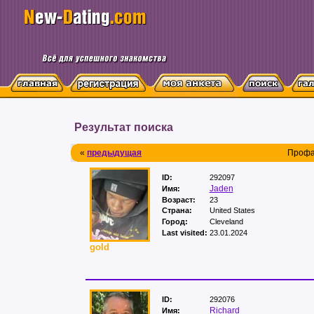
Результат поиска
«
предыдущая
Профа
ID:
292097
Jaden
Имя:
Возраст:
23
Страна:
United States
Город:
Cleveland
Last visited:
23.01.2024
gold
ID:
292076
Richard
Имя: