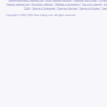
Международные знакомства
|
Иностранные женихи
|
Знакомства и брак
|
Служб
Новые знакомства
|
Интернет дейтинг
|
Любовь в интернете
|
Так хочу замуж!
|
Зн
США
|
Замуж в Германию
|
Замуж в Англию
|
Замуж в Италию
|
Зам
Copyright © 2003-2026 New-Dating.com. All rights reserved.