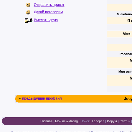
Отправить привет
Давай поговорим
Я люблю
Выслать другу
Я 
Моя 
Расова
М
Мое отн
М
«
предыдущий профайл
Joe
Главная
|
Мой new-dating
|
Поиск
|
Галерея
|
Форум
|
Статьи