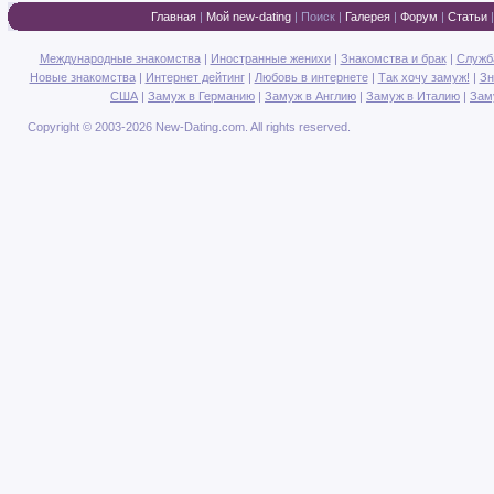
Главная
|
Мой new-dating
|
Поиск
|
Галерея
|
Форум
|
Статьи
Международные знакомства
|
Иностранные женихи
|
Знакомства и брак
|
Служб
Новые знакомства
|
Интернет дейтинг
|
Любовь в интернете
|
Так хочу замуж!
|
Зн
США
|
Замуж в Германию
|
Замуж в Англию
|
Замуж в Италию
|
Зам
Copyright © 2003-2026 New-Dating.com. All rights reserved.