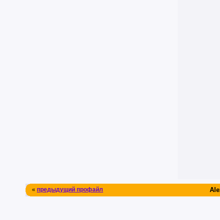
«
предыдущий профайл
Ale