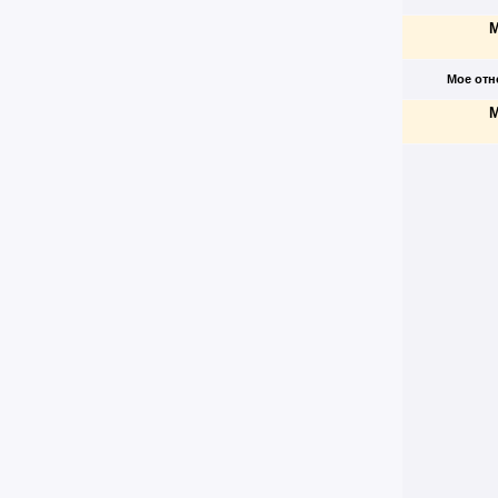
М
Мое отн
М