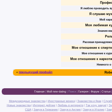
Профес
Я люблю проводить в
Я слушаю муз
Мой хара
Моя любимая ку
Знания яз
Рели
Расовая принадлежн
Мое отношение к спиртн
Мое отношение к кур
Мое отношение к наркоти
Немного о 
«
предыдущий профайл
Robe
Главная
|
Мой new-dating
|
Поиск
|
Галерея
|
Форум
|
Статьи
Международные знакомства
|
Иностранные женихи
|
Знакомства и брак
|
Служб
Новые знакомства
|
Интернет дейтинг
|
Любовь в интернете
|
Так хочу замуж!
|
Зн
США
|
Замуж в Германию
|
Замуж в Англию
|
Замуж в Италию
|
Зам