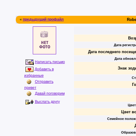
«
предыдущий профайл
Robe
Воз
Дата регистр
Дата последнего посеще
Дата обновл
Написать письмо
Знак зод
Добавить в
избранные
Ст
Отправить
Г
привет
Давай поговорим
Выслать другу
Цвет
Цвет в
Семейное полож
Образов